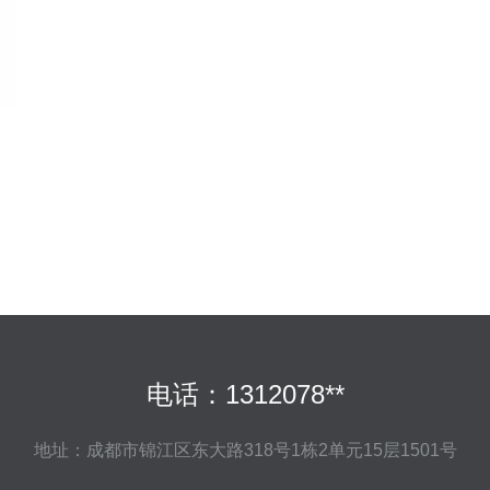
电话：1312078**
地址：成都市锦江区东大路318号1栋2单元15层1501号