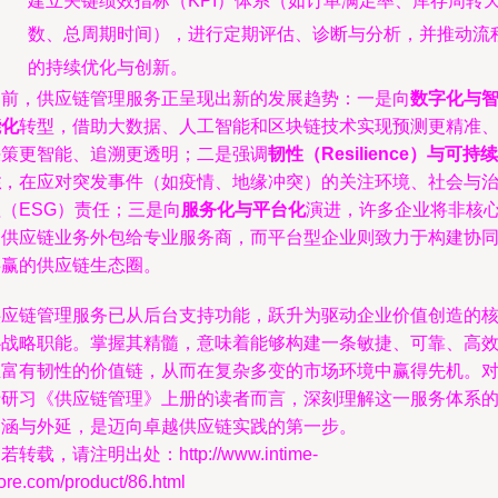
建立关键绩效指标（KPI）体系（如订单满足率、库存周转
数、总周期时间），进行定期评估、诊断与分析，并推动流
的持续优化与创新。
当前，供应链管理服务正呈现出新的发展趋势：一是向
数字化与
能化
转型，借助大数据、人工智能和区块链技术实现预测更精准
决策更智能、追溯更透明；二是强调
韧性（Resilience）与可持续
性
，在应对突发事件（如疫情、地缘冲突）的关注环境、社会与
（ESG）责任；三是向
服务化与平台化
演进，许多企业将非核
的供应链业务外包给专业服务商，而平台型企业则致力于构建协
共赢的供应链生态圈。
供应链管理服务已从后台支持功能，跃升为驱动企业价值创造的
心战略职能。掌握其精髓，意味着能够构建一条敏捷、可靠、高
且富有韧性的价值链，从而在复杂多变的市场环境中赢得先机。
于研习《供应链管理》上册的读者而言，深刻理解这一服务体系
内涵与外延，是迈向卓越供应链实践的第一步。
若转载，请注明出处：http://www.intime-
ore.com/product/86.html