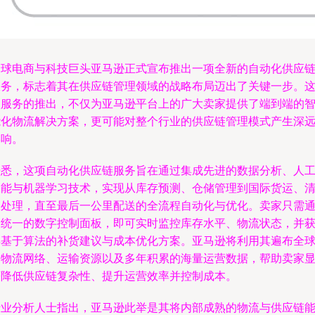
全球电商与科技巨头亚马逊正式宣布推出一项全新的自动化供应
服务，标志着其在供应链管理领域的战略布局迈出了关键一步。
项服务的推出，不仅为亚马逊平台上的广大卖家提供了端到端的
能化物流解决方案，更可能对整个行业的供应链管理模式产生深
影响。
据悉，这项自动化供应链服务旨在通过集成先进的数据分析、人
智能与机器学习技术，实现从库存预测、仓储管理到国际货运、
关处理，直至最后一公里配送的全流程自动化与优化。卖家只需
过统一的数字控制面板，即可实时监控库存水平、物流状态，并
得基于算法的补货建议与成本优化方案。亚马逊将利用其遍布全
的物流网络、运输资源以及多年积累的海量运营数据，帮助卖家
著降低供应链复杂性、提升运营效率并控制成本。
行业分析人士指出，亚马逊此举是其将内部成熟的物流与供应链