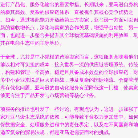
力进行产品化、服务化输出的重要举措。长期以来，亚马逊自身
建的极其高效、复杂的供应链体系一直被视作其核心竞争优势之
一。如今，通过将此能力开放给第三方卖家，亚马逊一方面可以
造新的营收增长点，深化与卖家的合作关系，增强平台粘性；另
方面，也能进一步整合并提升其全球物流基础设施的利用效率，
固其在电商生态中的主导地位。
对于全球，尤其是中小规模的跨境卖家而言，这项服务意味着他
能够以相对可负担的成本，接入世界一流的供应链管理系统。传
上，构建和管理一个高效、稳定且具备成本效益的全球供应链，
许多中小企业来说是巨大的挑战，涉及复杂的国际物流、仓储管
和库存优化问题。亚马逊的自动化服务有望降低这一门槛，使卖
能够更专注于产品开发与市场营销等核心业务。
这项服务的推出也引发了一些讨论。有观点认为，这进一步加强
卖家对亚马逊生态系统的依赖，可能导致平台权力更加集中。如
确保数据安全、处理服务过程中的责任界定，以及在不同国家和
区适应复杂的贸易法规，都是亚马逊需要面对的挑战。