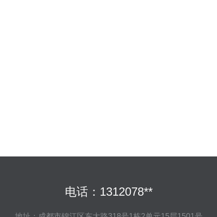
电话：1312078**
地址：成都市锦江区东大路318号1栋2单元15层1501号