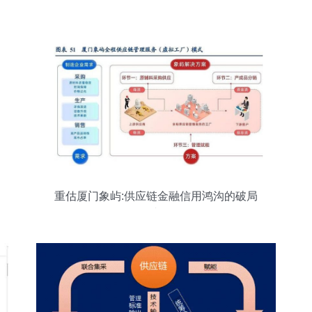
重估厦门象屿:供应链金融信用鸿沟的破局
者