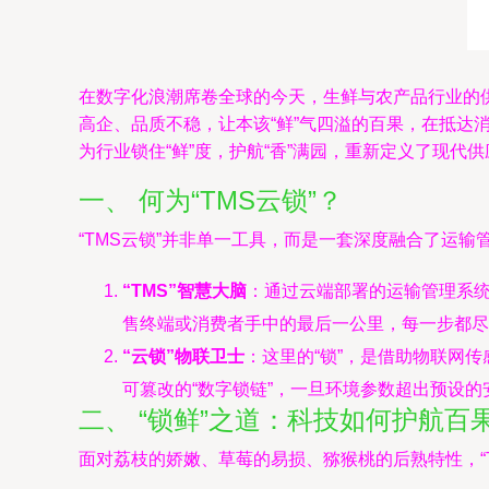
在数字化浪潮席卷全球的今天，生鲜与农产品行业的
高企、品质不稳，让本该“鲜”气四溢的百果，在抵达
为行业锁住“鲜”度，护航“香”满园，重新定义了现代
一、 何为“TMS云锁”？
“TMS云锁”并非单一工具，而是一套深度融合了运输
“TMS”智慧大脑
：通过云端部署的运输管理系
售终端或消费者手中的最后一公里，每一步都尽
“云锁”物联卫士
：这里的“锁”，是借助物联网
可篡改的“数字锁链”，一旦环境参数超出预设的
二、 “锁鲜”之道：科技如何护航百
面对荔枝的娇嫩、草莓的易损、猕猴桃的后熟特性，“